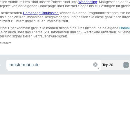
uellen Auftritt im Netz sind unsere Pakete rund ums
Webhosting
: Maßgeschneiderte A
tprojekte von der eigenen Homepage über Internet-Shops bis zu Lösungen für gr
zu bedienenden
Homepage-Baukasten
können Sie ohne Programmierkenntnisse Ihre
aus einer Vielzahl moderner Designvorlagen und passen Sie diese ganz nach Ihre
ziert zu Ihrem individuellen Internetauftritt.
ir bei Checkdomain groß. Sie können deshalb bei uns nicht nur eine eigene
Domai
 sich auch über das Thema SSL informieren und SSL-Zertifikate erwerben. Mit ein
zer und signalisieren Vertrauenswürdigkeit.
pressum
.
Top 20